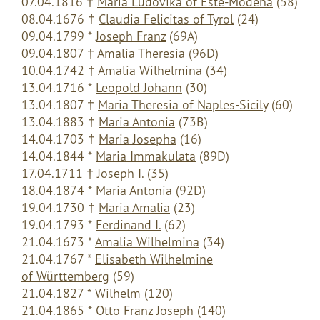
07.04.1816
†
Maria Ludovika of Este-Modena
(58)
08.04.1676
†
Claudia Felicitas of Tyrol
(24)
09.04.1799 *
Joseph Franz
(69A)
09.04.1807
†
Amalia Theresia
(96D)
10.04.1742
†
Amalia Wilhelmina
(34)
13.04.1716 *
Leopold Johann
(30)
13.04.1807
†
Maria Theresia of Naples-Sicily
(60)
13.04.1883
†
Maria Antonia
(73B)
14.04.1703
†
Maria Josepha
(16)
14.04.1844 *
Maria Immakulata
(89D)
17.04.1711
†
Joseph I.
(35)
18.04.1874 *
Maria Antonia
(92D)
19.04.1730
†
Maria Amalia
(23)
19.04.1793 *
Ferdinand I.
(62)
21.04.1673 *
Amalia Wilhelmina
(34)
21.04.1767 *
Elisabeth Wilhelmine
of Württemberg
(59)
21.04.1827 *
Wilhelm
(120)
21.04.1865 *
Otto Franz Joseph
(140)