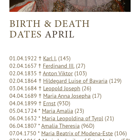
BIRTH & DEATH
DATES
APRIL
01.04.1922
†
Karl I.
(145)
02.04.1657
†
Ferdinand III.
(27)
02.04.1835
†
Anton Viktor
(103)
02.04.1864
†
Hildegard Luise of Bavaria
(129)
03.04.1684
†
Leopold Joseph
(26)
04.04.1689
†
Maria Anna Josepha
(17)
04.04.1899
†
Ernst
(93D)
05.04.1724 *
Maria Amalia
(23)
06.04.1632 *
Maria Leopoldina of Tyrol
(21)
06.04.1807 *
Amalia Theresia
(96D)
07.04.1750 *
Maria Beatrix of Modena-Este
(106)