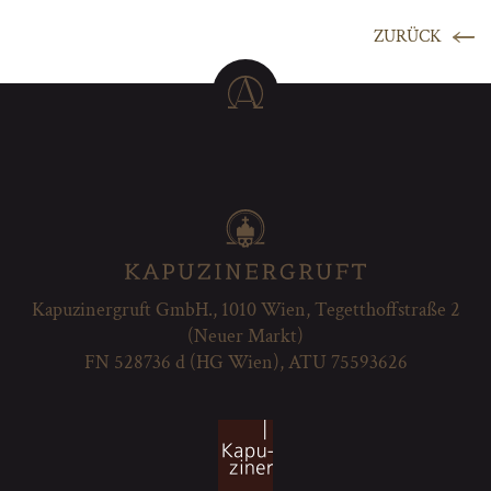
ZURÜCK
Kapuzinergruft GmbH., 1010 Wien, Tegetthoffstraße 2
(Neuer Markt)
FN 528736 d (HG Wien), ATU 75593626