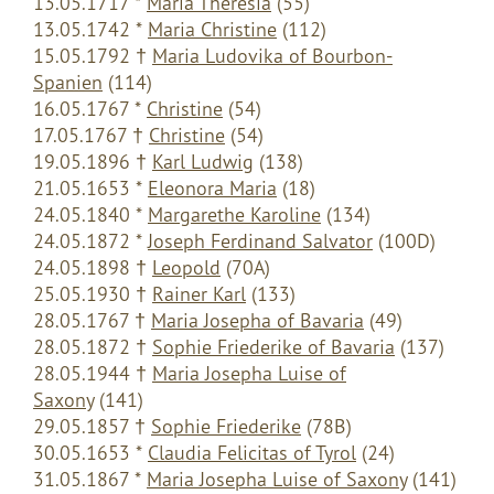
13.05.1717 *
Maria Theresia
(55)
13.05.1742 *
Maria Christine
(112)
15.05.1792
†
Maria Ludovika of Bourbon-
Spanien
(114)
16.05.1767 *
Christine
(54)
17.05.1767
†
Christine
(54)
19.05.1896
†
Karl Ludwig
(138)
21.05.1653 *
Eleonora Maria
(18)
24.05.1840 *
Margarethe Karoline
(134)
24.05.1872 *
Joseph Ferdinand Salvator
(100D)
24.05.1898 †
Leopold
(70A)
25.05.1930 †
Rainer Karl
(133)
28.05.1767 †
Maria Josepha of Bavaria
(49)
28.05.1872 †
Sophie Friederike of Bavaria
(137)
28.05.1944 †
Maria Josepha Luise of
Saxony
(141)
29.05.1857 †
Sophie Friederike
(78B)
30.05.1653 *
Claudia Felicitas of Tyrol
(24)
31.05.1867 *
Maria Josepha Luise of Saxony
(141)