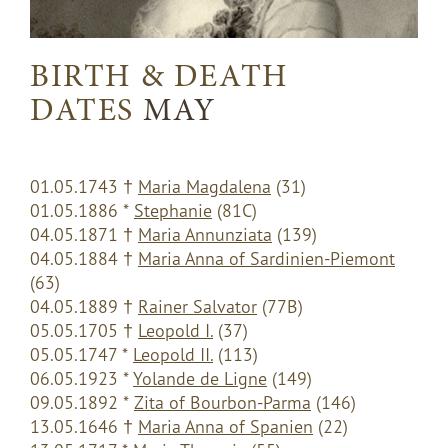
BIRTH & DEATH
DATES
MAY
01.05.1743
†
Maria Magdalena
(31)
01.05.1886 *
Stephanie
(81C)
04.05.1871
†
Maria Annunziata
(139)
04.05.1884
†
Maria Anna of Sardinien-Piemont
(63)
04.05.1889
†
Rainer Salvator
(77B)
05.05.1705
†
Leopold I.
(37)
05.05.1747 *
Leopold II.
(113)
06.05.1923 *
Yolande de Ligne
(149)
09.05.1892 *
Zita of Bourbon-Parma
(146)
13.05.1646
†
Maria Anna of Spanien
(22)