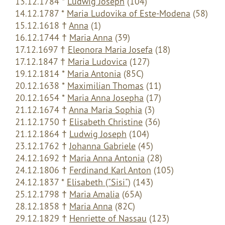
13.12.1784 *
Ludwig Joseph
(104)
14.12.1787 *
Maria Ludovika of Este-Modena
(58)
15.12.1618 †
Anna
(1)
16.12.1744 †
Maria Anna
(39)
17.12.1697 †
Eleonora Maria Josefa
(18)
17.12.1847 †
Maria Ludovica
(127)
19.12.1814 *
Maria Antonia
(85C)
20.12.1638 *
Maximilian Thomas
(11)
20.12.1654 *
Maria Anna Josepha
(17)
21.12.1674 †
Anna Maria Sophia
(3)
21.12.1750 †
Elisabeth Christine
(36)
21.12.1864 †
Ludwig Joseph
(104)
23.12.1762 †
Johanna Gabriele
(45)
24.12.1692 †
Maria Anna Antonia
(28)
24.12.1806 †
Ferdinand Karl Anton
(105)
24.12.1837 *
Elisabeth ("Sisi")
(143)
25.12.1798 †
Maria Amalia
(65A)
28.12.1858 †
Maria Anna
(82C)
29.12.1829 †
Henriette of Nassau
(123)