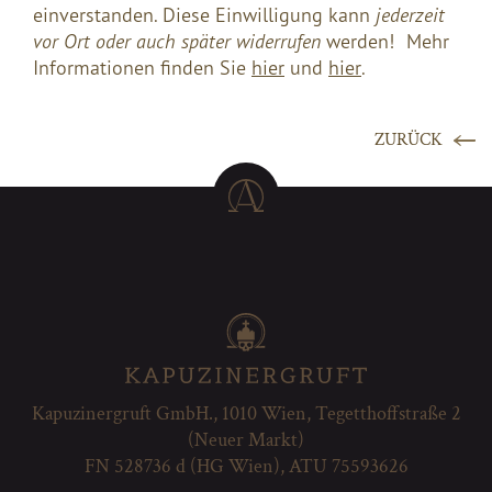
einverstanden. Diese Einwilligung kann
jederzeit
vor Ort oder auch später widerrufen
werden! Mehr
Informationen finden Sie
hier
und
hier
.
ZURÜCK
Kapuzinergruft GmbH., 1010 Wien, Tegetthoffstraße 2
(Neuer Markt)
FN 528736 d (HG Wien), ATU 75593626