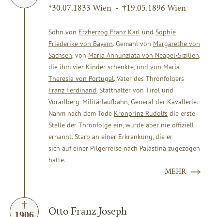
*30.07.1833 Wien - †19.05.1896 Wien
Sohn von
Erzherzog Franz Karl
und
Sophie
Friederike von Bayern
. Gemahl von
Margarethe von
Sachsen
, von
Maria Annunziata von Neapel-Sizilien
,
die ihm vier Kinder schenkte, und von
Maria
Theresia von Portugal
. Vater des Thronfolgers
Franz Ferdinand.
Statthalter von Tirol und
Vorarlberg. Militärlaufbahn, General der Kavallerie.
Nahm nach dem Tode
Kronprinz Rudolfs
die erste
Stelle der Thronfolge ein, wurde aber nie offiziell
ernannt. Starb an einer Erkrankung, die er
sich auf einer Pilgerreise nach Palästina zugezogen
hatte.
MEHR
Otto Franz Joseph
1906