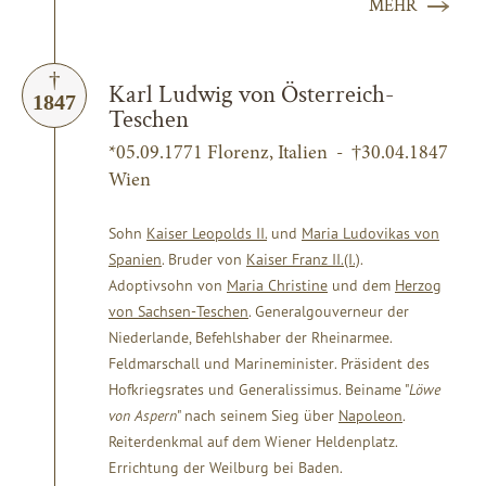
MEHR
Karl Ludwig von Österreich-
1847
Teschen
*05.09.1771 Florenz, Italien - †30.04.1847
Wien
Sohn
Kaiser Leopolds II.
und
Maria Ludovikas von
Spanien
. Bruder von
Kaiser Franz II.(I.)
.
Adoptivsohn von
Maria Christine
und dem
Herzog
von Sachsen-Teschen
. Generalgouverneur der
Niederlande, Befehlshaber der Rheinarmee.
Feldmarschall und Marineminister. Präsident des
Hofkriegsrates und Generalissimus. Beiname "
Löwe
von Aspern
" nach seinem Sieg über
Napoleon
.
Reiterdenkmal auf dem Wiener Heldenplatz.
Errichtung der Weilburg bei Baden.