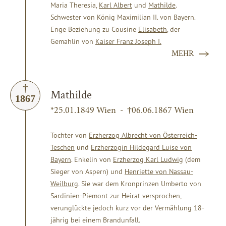
Maria Theresia,
Karl Albert
und
Mathilde
.
Schwester von König Maximilian II. von Bayern.
Enge Beziehung zu Cousine
Elisabeth
, der
Gemahlin von
Kaiser Franz Joseph I.
MEHR
Mathilde
1867
*25.01.1849 Wien - †06.06.1867 Wien
Tochter von
Erzherzog Albrecht von Österreich-
Teschen
und
Erzherzogin Hildegard Luise von
Bayern
. Enkelin von
Erzherzog Karl Ludwig
(dem
Sieger von Aspern) und
Henriette von Nassau-
Weilburg
. Sie war dem Kronprinzen Umberto von
Sardinien-Piemont zur Heirat versprochen,
verunglückte jedoch kurz vor der Vermählung 18-
jährig bei einem Brandunfall.