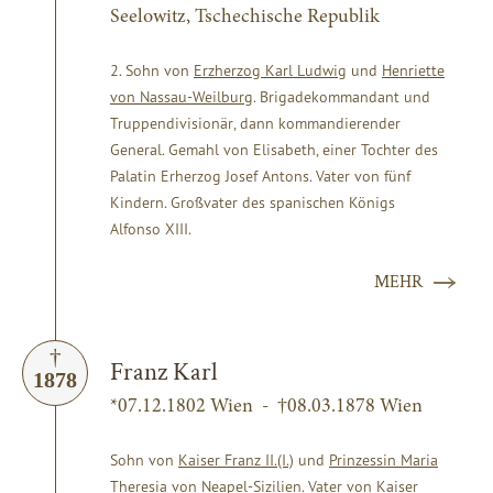
Seelowitz, Tschechische Republik
2. Sohn von
Erzherzog Karl Ludwig
und
Henriette
von Nassau-Weilburg
. Brigadekommandant und
Truppendivisionär, dann kommandierender
General. Gemahl von Elisabeth, einer Tochter des
Palatin Erherzog Josef Antons. Vater von fünf
Kindern. Großvater des spanischen Königs
Alfonso XIII.
MEHR
Franz Karl
1878
*07.12.1802 Wien - †08.03.1878 Wien
Sohn von
Kaiser Franz II.(I.)
und
Prinzessin Maria
Theresia von Neapel-Sizilien
. Vater von
Kaiser