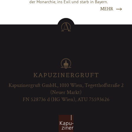
der Monarchie, ins Exil und starb in Bayern.
MEHR
Kapuzinergruft GmbH., 1010 Wien, Tegetthoffstraße 2
(Neuer Markt)
FN 528736 d (HG Wien), ATU 75593626