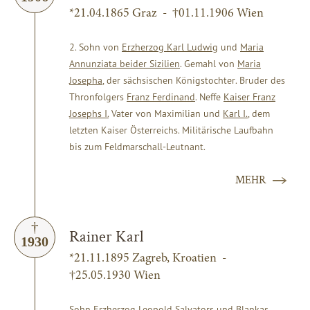
*21.04.1865 Graz - †01.11.1906 Wien
2. Sohn von
Erzherzog Karl Ludwig
und
Maria
Annunziata beider Sizilien
. Gemahl von
Maria
Josepha
, der sächsischen Königstochter. Bruder des
Thronfolgers
Franz Ferdinand
. Neffe
Kaiser Franz
Josephs I.
Vater von Maximilian und
Karl I.
, dem
letzten Kaiser Österreichs. Militärische Laufbahn
bis zum Feldmarschall-Leutnant.
MEHR
Rainer Karl
1930
*21.11.1895 Zagreb, Kroatien -
†25.05.1930 Wien
Sohn
Erzherzog Leopold Salvators
und Blankas