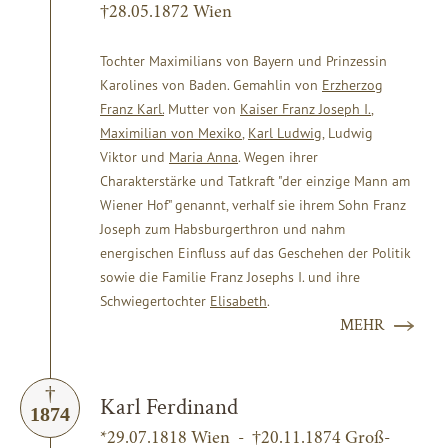
†28.05.1872 Wien
Tochter Maximilians von Bayern und Prinzessin
Karolines von Baden. Gemahlin von
Erzherzog
Franz Karl.
Mutter von
Kaiser Franz Joseph I.
,
Maximilian von Mexiko
,
Karl Ludwig
, Ludwig
Viktor und
Maria Anna
. Wegen ihrer
Charakterstärke und Tatkraft "der einzige Mann am
Wiener Hof" genannt, verhalf sie ihrem Sohn Franz
Joseph zum Habsburgerthron und nahm
energischen Einfluss auf das Geschehen der Politik
sowie die Familie Franz Josephs I. und ihre
Schwiegertochter
Elisabeth
.
MEHR
Karl Ferdinand
1874
*29.07.1818 Wien - †20.11.1874 Groß-