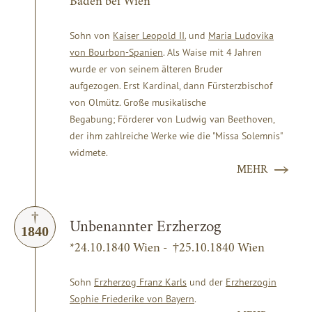
Baden bei Wien
Sohn von
Kaiser Leopold II.
und
Maria Ludovika
von Bourbon-Spanien
. Als Waise mit 4 Jahren
wurde er von seinem älteren Bruder
aufgezogen. Erst Kardinal, dann Fürsterzbischof
von Olmütz. Große musikalische
Begabung; Förderer von Ludwig van Beethoven,
der ihm zahlreiche Werke wie die "Missa Solemnis"
widmete.
MEHR
Unbenannter Erzherzog
1840
*24.10.1840 Wien - †25.10.1840 Wien
Sohn
Erzherzog Franz Karls
und der
Erzherzogin
Sophie Friederike von Bayern
.