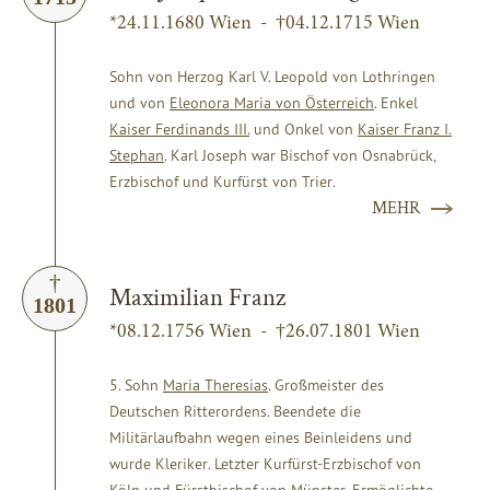
*24.11.1680 Wien - †04.12.1715 Wien
Sohn von Herzog Karl V. Leopold von Lothringen
und von
Eleonora Maria von Österreich
. Enkel
Kaiser Ferdinands III.
und Onkel von
Kaiser Franz I.
Stephan
. Karl Joseph war Bischof von Osnabrück,
Erzbischof und Kurfürst von Trier.
MEHR
Maximilian Franz
1801
*08.12.1756 Wien - †26.07.1801 Wien
5. Sohn
Maria Theresias
. Großmeister des
Deutschen Ritterordens. Beendete die
Militärlaufbahn wegen eines Beinleidens und
wurde Kleriker. Letzter Kurfürst-Erzbischof von
Köln und Fürstbischof von Münster. Ermöglichte