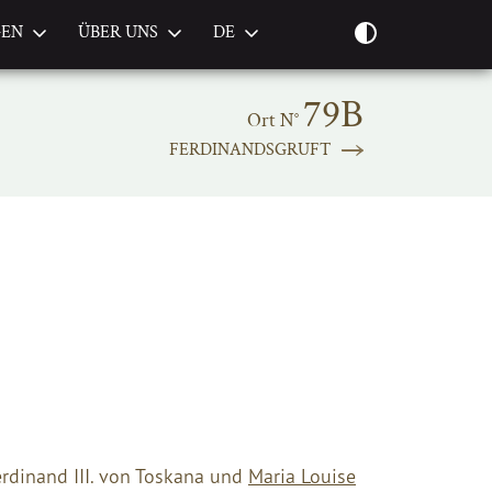
GEN
ÜBER UNS
DE
79B
Ort N°
FERDINANDSGRUFT
rdinand III. von Toskana und
Maria Louise