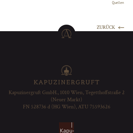
Quellen
ZURÜCK
Kapuzinergruft GmbH., 1010 Wien, Tegetthoffstraße 2
(Neuer Markt)
FN 528736 d (HG Wien), ATU 75593626