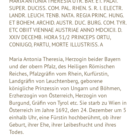
MARIA ANTONIA THERESIA UTR. BAY. ET. PALAT.
SUPER. DUCISS. COM. PAL. RHEN. S. R. I. ELECTR.
LANDR. LEUCH. TENB. NATA. REGIA PRINC. HUNG.
ET BOHEM. ARCHID. AUSTR. DUC. BURG. COM. TYR.
ETC OBIIT VIENNAE AUSTRIAE ANNO MDCXCII. D.
XXIV DECEMB. HORA 51/2 PRINCEPS ORTU,
CONIUGO, PARTU, MORTE ILLUSTRISS. A
Maria Antonia Theresia, Herzogin beider Bayern
und der obern Pfalz, des Heiligen Römischen
Reiches, Pfalzgräfin vom Rhein, Kurfürstin,
Landgräfin von Leuchtenberg, geborene
königliche Prinzessin von Ungarn und Böhmen,
Erzherzogin von Österreich, Herzogin von
Burgund, Gräfin von Tyrol etc. Sie starb zu Wien in
Österreich im Jahre 1692, den 24. Dezember um 5
einhalb Uhr, eine Fürstin hochberühmt, ob ihrer
Geburt, ihrer Ehe, ihrer Leibesfrucht und ihres
Todes.