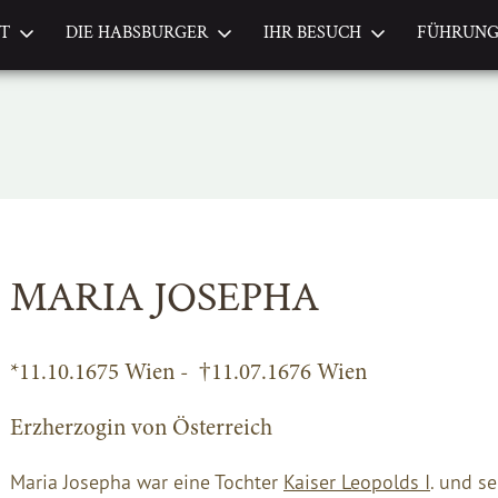
FT
DIE HABSBURGER
IHR BESUCH
FÜHRUN
MARIA JOSEPHA
*11.10.1675 Wien - †11.07.1676 Wien
Erzherzogin von Österreich
Maria Josepha war eine Tochter
Kaiser Leopolds I
. und s