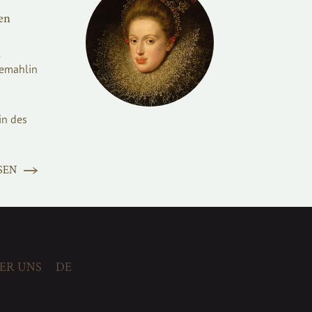
en
l
Gemahlin
in des
SEN
ER UNS
DE