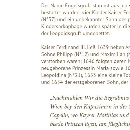
Der Name Engelsgruft stammt aus jener 
bestattet wurden: vier Kinder
Kaiser Fer
(N°37)
und ein unbekannter Sohn des pf
Kindersarkophage wurden später in die
der Leopoldsgruft umgebettet.
Kaiser Ferdinand III. ließ 1639 neben
A
Söhne
Philipp (N°12)
und
Maximilian (
verstorben waren; 1646 folgten deren 
neugeborene Prinzessin Maria sowie 1
Leopoldina (N°21)
, 1653 eine kleine To
und 1654 der erstgeborenen Sohn, der
„
Nachmahlen Wir die Begräbnus ha
Wien bey den Kapuzinern in der St
Capelln, wo Kayser Matthias und 
beede Prinzen ligen, am füeglich