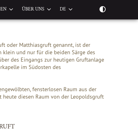
GEN
ÜBER UNS
DE
ft oder Matthiasgruft genannt, ist der
ch klein und nur für die beiden Särge des
nüber des Eingangs zur heutigen Gruftanlage
serkapelle im Südosten des
nengewölbten, fensterlosen Raum aus der
nt heute diesen Raum von der Leopoldsgruft
RUFT