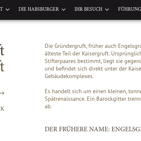
FT
DIE HABSBURGER
IHR BESUCH
FÜHRUN
t
Die Gründergruft, früher auch Engelsgru
älteste Teil der Kaisergruft. Ursprüngli
t
Stifterpaares bestimmt, liegt sie gege
und befindet sich direkt unter der Kai
Gebäudekomplexes.
Es handelt sich um einen kleinen, ton
Spätrenaissance. Ein Barockgitter tren
ab.
CK
DER FRÜHERE NAME: ENGELSG