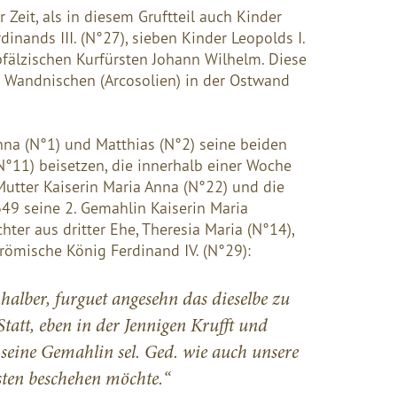
Zeit, als in diesem Gruftteil auch Kinder
dinands III. (N°27)
, sieben Kinder
Leopolds I.
älzischen Kurfürsten Johann Wilhelm. Diese
 Wandnischen (Arcosolien) in der Ostwand
nna (N°1)
und
Matthias (N°2)
seine beiden
N°11)
beisetzen, die innerhalb einer Woche
Mutter
Kaiserin Maria Anna (N°22)
und die
649 seine 2. Gemahlin
Kaiserin Maria
chter aus dritter Ehe,
Theresia Maria (N°14)
,
römische König Ferdinand IV. (N°29)
:
lber, furguet angesehn das dieselbe zu
att, eben in der Jennigen Krufft und
seine Gemahlin sel. Ged. wie auch unsere
isten beschehen möchte
.“