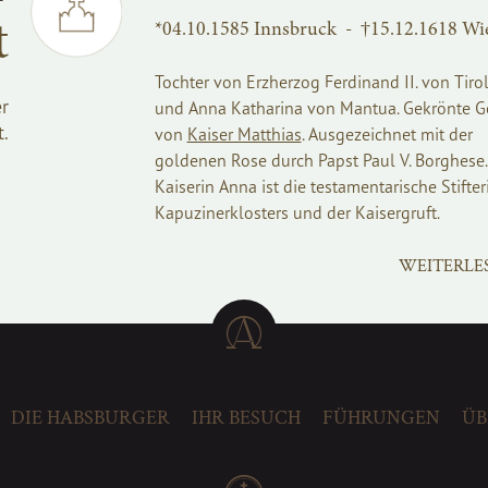
t
*04.10.1585 Innsbruck - †15.12.1618 Wi
Tochter von Erzherzog Ferdinand II. von Tiro
r
und Anna Katharina von Mantua. Gekrönte 
.
von
Kaiser Matthias
. Ausgezeichnet mit der
goldenen Rose durch Papst Paul V. Borghese.
Kaiserin Anna ist die testamentarische Stifter
Kapuzinerklosters und der Kaisergruft.
WEITERLE
DIE HABSBURGER
IHR BESUCH
FÜHRUNGEN
ÜB