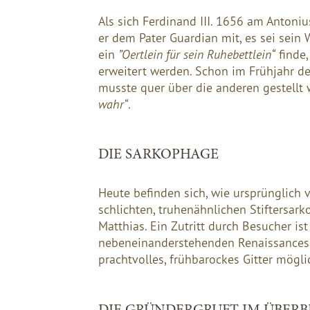
Als sich Ferdinand III. 1656 am Antonius
er dem Pater Guardian mit, es sei sein 
ein
”Oertlein für sein Ruhebettlein“
finde,
erweitert werden. Schon im Frühjahr des
musste quer über die anderen gestellt
wahr“
.
DIE SARKOPHAGE
Heute befinden sich, wie ursprünglich v
schlichten, truhenähnlichen Stiftersar
Matthias. Ein Zutritt durch Besucher ist
nebeneinanderstehenden Renaissancesär
prachtvolles, frühbarockes Gitter mögli
DIE GRÜNDERGRUFT IM ÜBERB