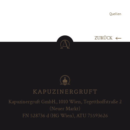
Quellen
ZURÜCK
Kapuzinergruft GmbH., 1010 Wien, Tegetthoffstraße 2
(Neuer Markt)
FN 528736 d (HG Wien), ATU 75593626