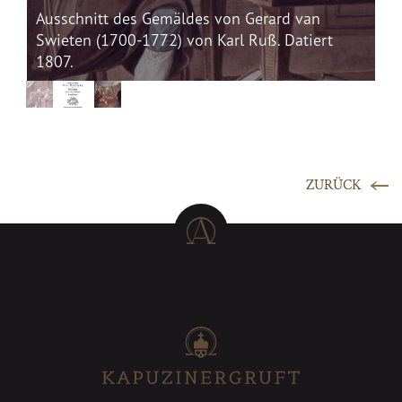
rd van
Titelseite der Abhandlung des Daseyns der
 Datiert
Gespenster von A.U. Mayer, erschienen 176
ZURÜCK