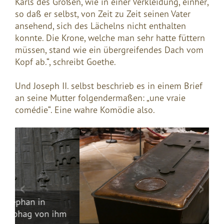
Karls des Großen, wie in einer Verkleidung, einher,
so daß er selbst, von Zeit zu Zeit seinen Vater
ansehend, sich des Lächelns nicht enthalten
konnte. Die Krone, welche man sehr hatte füttern
müssen, stand wie ein übergreifendes Dach vom
Kopf ab.“, schreibt Goethe.
Und Joseph II. selbst beschrieb es in einem Brief
an seine Mutter folgendermaßen: „une vraie
comédie“. Eine wahre Komödie also.
Kr
m
Fr