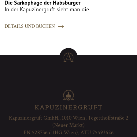
Die Sarkophage der Habsburger
In der Kapuzinergruft sieht man die...
DETAILS UND BUCHEN
Kapuzinergruft GmbH., 1010 Wien, Tegetthoffstraße 2
(Neuer Markt)
FN 528736 d (HG Wien), ATU 75593626