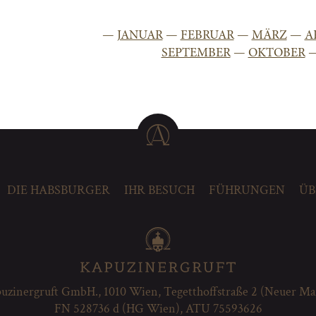
—
JANUAR
—
FEBRUAR
—
MÄRZ
—
A
SEPTEMBER
—
OKTOBER
DIE HABSBURGER
IHR BESUCH
FÜHRUNGEN
ÜB
uzinergruft GmbH., 1010 Wien, Tegetthoffstraße 2 (Neuer Ma
FN 528736 d (HG Wien), ATU 75593626