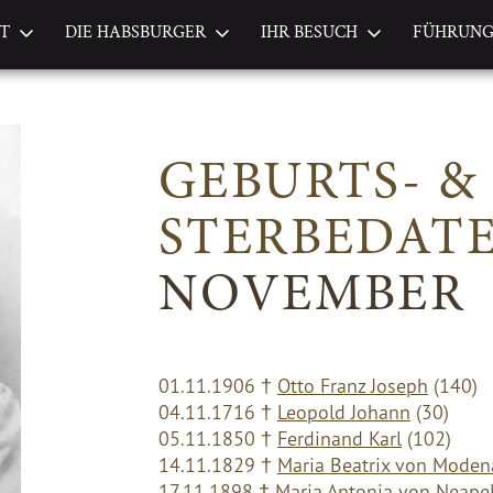
FT
DIE HABSBURGER
IHR BESUCH
FÜHRUN
GEBURTS- &
STERBEDAT
NOVEMBER
01.11.1906 †
Otto Franz Joseph
(140)
04.11.1716 †
Leopold Johann
(30)
05.11.1850 †
Ferdinand Karl
(102)
14.11.1829 †
Maria Beatrix von Moden
17.11.1898 †
Maria Antonia von Neape