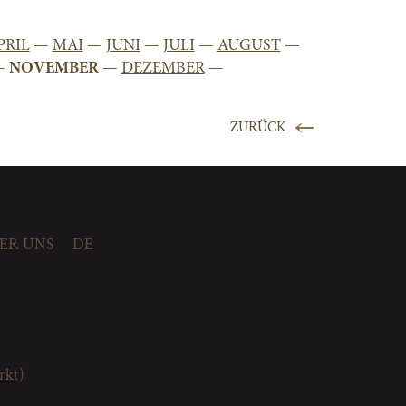
PRIL
—
MAI
—
JUNI
—
JULI
—
AUGUST
—
—
NOVEMBER
—
DEZEMBER
—
ZURÜCK
ER UNS
DE
rkt)