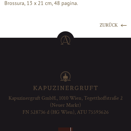
Brossura, 13 x 21 cm, 48 pagina.
ZURÜCK
Kapuzinergruft GmbH., 1010 Wien, Tegetthoffstraße 2
(Neuer Markt)
FN 528736 d (HG Wien), ATU 75593626