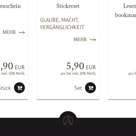
zenschein
Stickerset
Lesez
bookmar
GLAUBE, MACHT,
VERGÄNGLICHKEIT
MEHR
MEHR
2,90
5,90
EUR
EUR
k inkl. 10% MwSt.
pro Set inkl. 10% MwSt.
pro 
Stück
Set